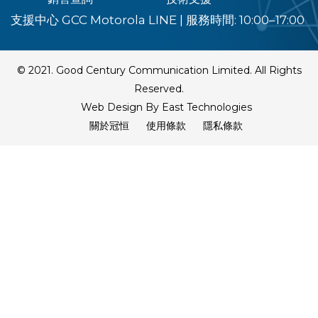
支援中心 GCC Motorola LINE
|
服務時間: 10:00–17:00
© 2021. Good Century Communication Limited. All Rights
Reserved.
Web Design By East Technologies
關於冠恒
使用條款
隱私條款