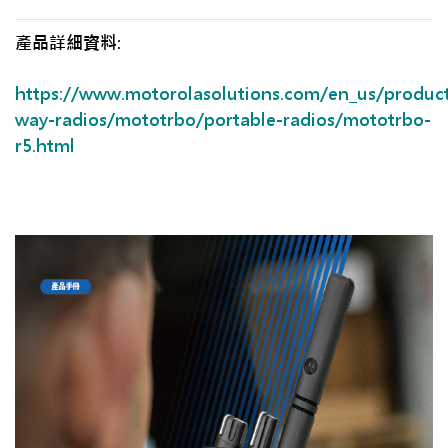
產品詳細資料:
https://www.motorolasolutions.com/en_us/produc
way-radios/mototrbo/portable-radios/mototrbo-
r5.html