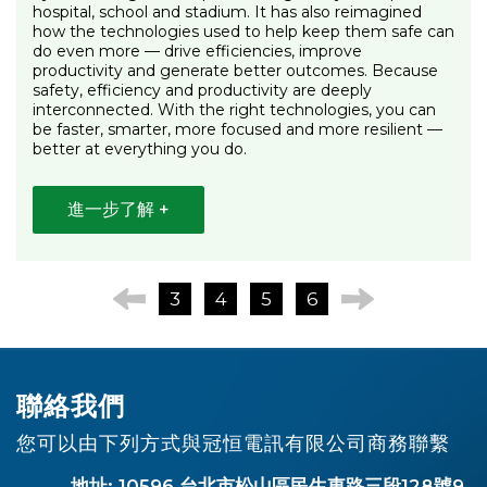
hospital, school and stadium. It has also reimagined
how the technologies used to help keep them safe can
do even more — drive efficiencies, improve
productivity and generate better outcomes. Because
safety, efficiency and productivity are deeply
interconnected. With the right technologies, you can
be faster, smarter, more focused and more resilient —
better at everything you do.
進一步了解 +
3
4
5
6
聯絡我們
您可以由下列方式與冠恒電訊有限公司商務聯繫
地址: 10596 台北市松山區民生東路三段128號9