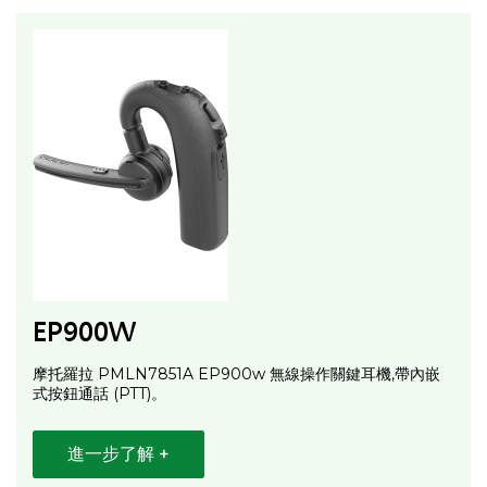
EP900W
摩托羅拉 PMLN7851A EP900w 無線操作關鍵耳機,帶內嵌
式按鈕通話 (PTT)。
進一步了解 +