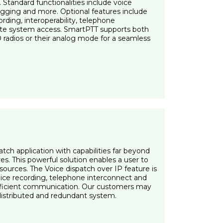
tandard functionalities include voice
 logging and more. Optional features include
ording, interoperability, telephone
ote system access. SmartPTT supports both
radios or their analog mode for a seamless
tch application with capabilities far beyond
es. This powerful solution enables a user to
esources. The Voice dispatch over IP feature is
ce recording, telephone interconnect and
ficient communication. Our customers may
a distributed and redundant system.