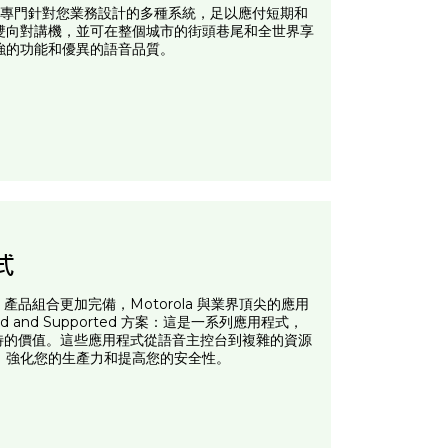
都有專門針對您業務設計的多種系統，足以應付短期和
雙向對講機，並可在整個城市的街頭巷尾和全世界享
強的功能和優異的語音品質。
式
產品組合更加完備，Motorola 與業界頂尖的應用
d and Supported 方案：這是一系列應用程式，
獨特的價值。這些應用程式從語音主控台到複雜的資源
、強化您的生產力和提高您的安全性。