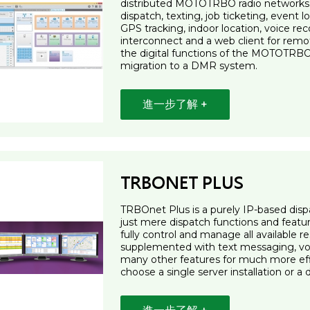
distributed MOTOTRBO radio networks. S
dispatch, texting, job ticketing, event
GPS tracking, indoor location, voice rec
interconnect and a web client for rem
the digital functions of the MOTOTRBO 
migration to a DMR system.
進一步了解 +
TRBONET PLUS
TRBOnet Plus is a purely IP-based dispa
just mere dispatch functions and featur
fully control and manage all available r
supplemented with text messaging, voi
many other features for much more ef
choose a single server installation or 